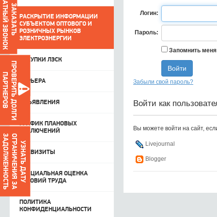
ОБРАТНЫЙ ЗВОНОК
ЗАКАЗАТЬ
Логин:
РАСКРЫТИЕ ИНФОРМАЦИИ
СУБЪЕКТОМ ОПТОВОГО И
РОЗНИЧНЫХ РЫНКОВ
Пароль:
ЭЛЕКТРОЭНЕРГИИ
Запомнить меня
ЗАКУПКИ ЛЭСК
ПРОВЕРИТЬ ДОЛГИ
ПАРТНЕРОВ
КАРЬЕРА
Забыли свой пароль?
Войти как пользовате
ОБЪЯВЛЕНИЯ
ГРАФИК ПЛАНОВЫХ
Вы можете войти на сайт, есл
ОТКЛЮЧЕНИЙ
О
Г
Р
А
Н
И
Ч
Е
Н
И
Я
З
А
З
А
Д
О
Л
Ж
Е
Н
Н
О
С
Т
Ь
УЗНАТЬ ДАТУ
Livejournal
РЕКВИЗИТЫ
Blogger
СПЕЦИАЛЬНАЯ ОЦЕНКА
УСЛОВИЙ ТРУДА
ПОЛИТИКА
КОНФИДЕНЦИАЛЬНОСТИ