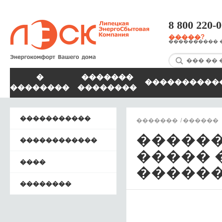
8 800 220-
�����?
���������� 
�
�������
����������
��������
��������
�����������
�������
������
������ 
������������
����� 
����
�����
��������