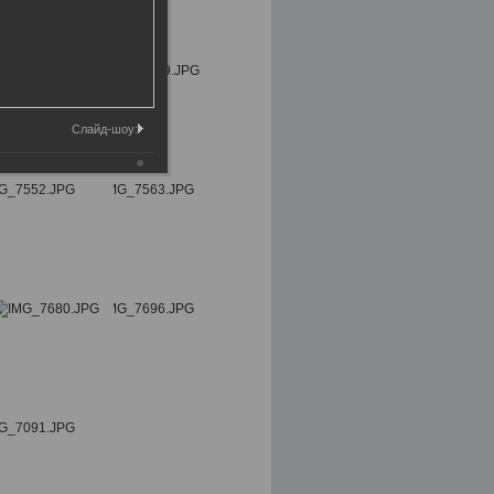
Слайд-шоу: