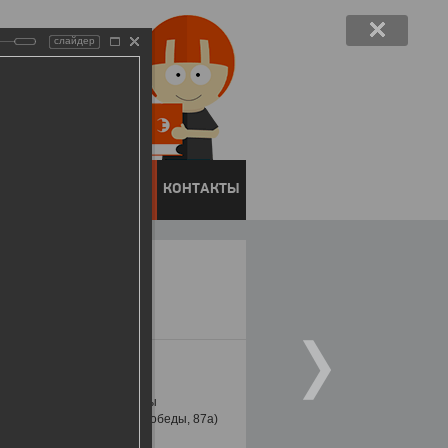
слайдер
ЕНТОВ
ПРЕСС-ЦЕНТР
КОНТАКТЫ
еж». Победителей акции мы
ЭСК (г.Липецк, проспект Победы, 87а)