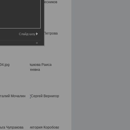
Слайд-шоу: