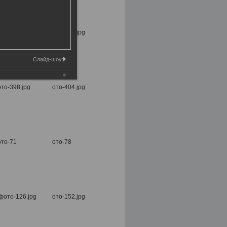
Слайд-шоу: