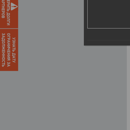
ПРОВЕРИТЬ ДОЛГИ
ПАРТНЕРОВ
О
Г
Р
А
Н
И
Ч
Е
Н
И
Я
З
А
З
А
Д
О
Л
Ж
Е
Н
Н
О
С
Т
Ь
УЗНАТЬ ДАТУ