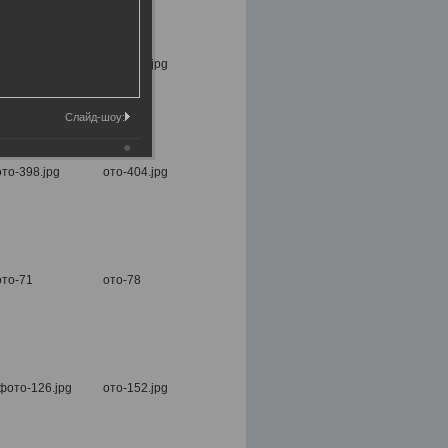
Слайд-шоу: