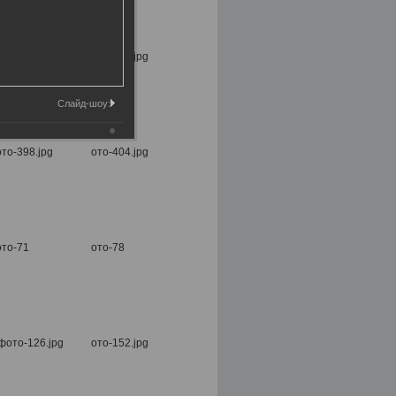
Слайд-шоу: