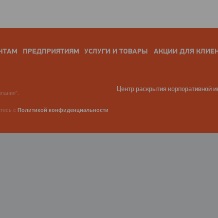
НТАМ
ПРЕДПРИЯТИЯМ
УСЛУГИ И ТОВАРЫ
АКЦИИ ДЛЯ КЛИЕ
Центр раскрытия корпоративной 
пания".
етесь с
Политикой конфиденциальности