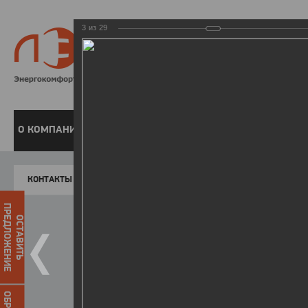
3
из
29
8 800 220-
Бесплатная справочн
О КОМПАНИИ
ЧАСТНЫМ КЛИЕНТАМ
ПРЕДПРИЯТИЯМ
У
КОНТАКТЫ
Главная
Пресс-центр
Фото
ФОТОГАЛЕР
ПРЕДЛОЖЕНИЕ
ОСТАВИТЬ
Победители I этапа акции "Уд
07.04.2015