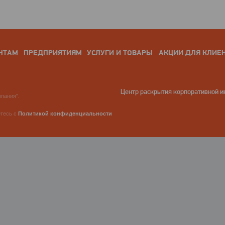
НТАМ
ПРЕДПРИЯТИЯМ
УСЛУГИ И ТОВАРЫ
АКЦИИ ДЛЯ КЛИЕ
Центр раскрытия корпоративной 
пания".
етесь с
Политикой конфиденциальности