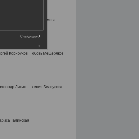
Слайд-шоу: