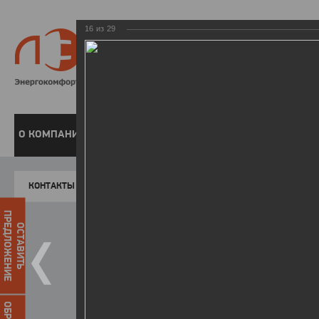
16
из
29
8 800 220-
Бесплатная справочн
О КОМПАНИИ
ЧАСТНЫМ КЛИЕНТАМ
ПРЕДПРИЯТИЯМ
У
КОНТАКТЫ
Главная
Пресс-центр
Фото
ФОТОГАЛЕР
ПРЕДЛОЖЕНИЕ
ОСТАВИТЬ
Победители I этапа акции "Уд
07.04.2015