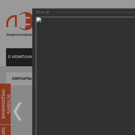
18
из
29
8 800 220-
Бесплатная справочн
О КОМПАНИИ
ЧАСТНЫМ КЛИЕНТАМ
ПРЕДПРИЯТИЯМ
У
КОНТАКТЫ
Главная
Пресс-центр
Фото
ФОТОГАЛЕР
ПРЕДЛОЖЕНИЕ
ОСТАВИТЬ
Победители I этапа акции "Уд
07.04.2015