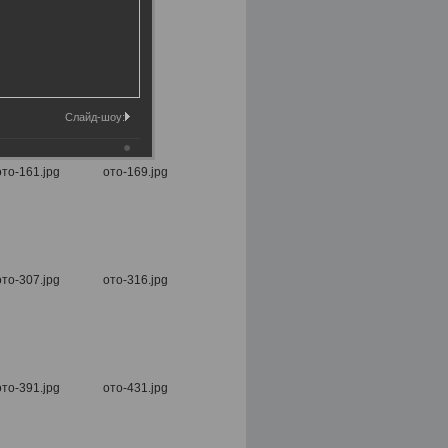
Слайд-шоу: