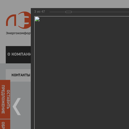
3
из
47
8 800 220-
Бесплатная справочн
О КОМПАНИИ
ЧАСТНЫМ КЛИЕНТАМ
ПРЕДПРИЯТИЯМ
У
КОНТАКТЫ
Главная
Пресс-центр
Фото
ФОТОГАЛЕР
ПРЕДЛОЖЕНИЕ
ОСТАВИТЬ
II летняя Спартакиада ЛЭСК
14.10.2015