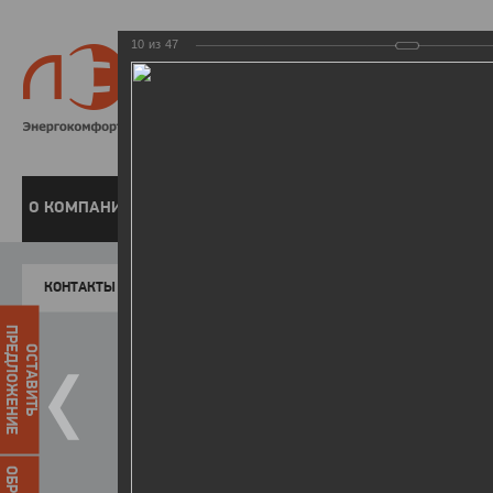
10
из
47
8 800 220-
Бесплатная справочн
О КОМПАНИИ
ЧАСТНЫМ КЛИЕНТАМ
ПРЕДПРИЯТИЯМ
У
КОНТАКТЫ
Главная
Пресс-центр
Фото
ФОТОГАЛЕР
ПРЕДЛОЖЕНИЕ
ОСТАВИТЬ
II летняя Спартакиада ЛЭСК
14.10.2015