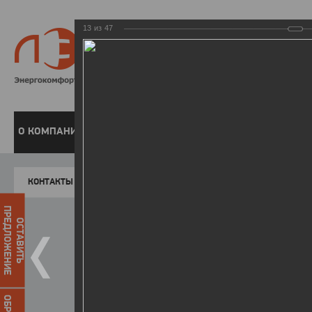
13
из
47
8 800 220-
Бесплатная справочн
О КОМПАНИИ
ЧАСТНЫМ КЛИЕНТАМ
ПРЕДПРИЯТИЯМ
У
КОНТАКТЫ
Главная
Пресс-центр
Фото
ФОТОГАЛЕР
ПРЕДЛОЖЕНИЕ
ОСТАВИТЬ
II летняя Спартакиада ЛЭСК
14.10.2015