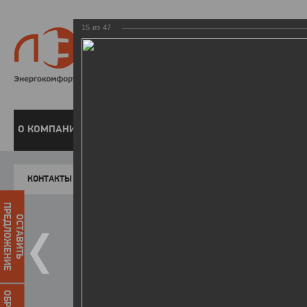
15
из
47
8 800 220-
Бесплатная справочн
О КОМПАНИИ
ЧАСТНЫМ КЛИЕНТАМ
ПРЕДПРИЯТИЯМ
У
КОНТАКТЫ
Главная
Пресс-центр
Фото
ФОТОГАЛЕР
ПРЕДЛОЖЕНИЕ
ОСТАВИТЬ
II летняя Спартакиада ЛЭСК
14.10.2015