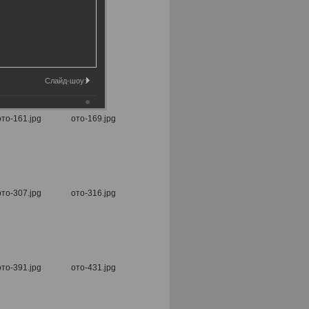
Слайд-шоу: