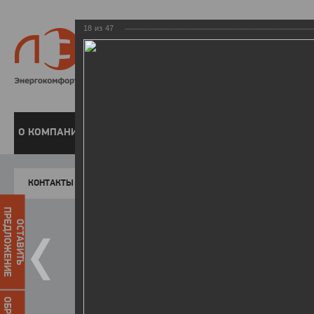
18
из
47
8 800 220-
Бесплатная справочн
О КОМПАНИИ
ЧАСТНЫМ КЛИЕНТАМ
ПРЕДПРИЯТИЯМ
У
КОНТАКТЫ
Главная
Пресс-центр
Фото
ФОТОГАЛЕР
ПРЕДЛОЖЕНИЕ
ОСТАВИТЬ
II летняя Спартакиада ЛЭСК
14.10.2015