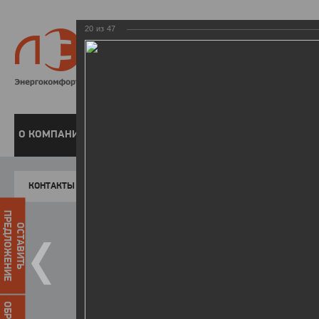
20
из
47
8 800 220-
Бесплатная справочн
О КОМПАНИИ
ЧАСТНЫМ КЛИЕНТАМ
ПРЕДПРИЯТИЯМ
У
КОНТАКТЫ
Главная
Пресс-центр
Фото
ФОТОГАЛЕР
ПРЕДЛОЖЕНИЕ
ОСТАВИТЬ
II летняя Спартакиада ЛЭСК
14.10.2015