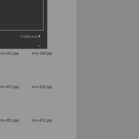
Слайд-шоу: