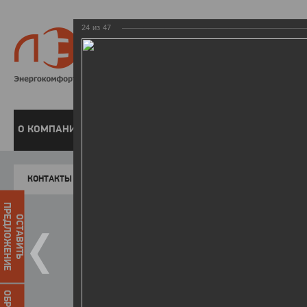
24
из
47
8 800 220-
Бесплатная справочн
О КОМПАНИИ
ЧАСТНЫМ КЛИЕНТАМ
ПРЕДПРИЯТИЯМ
У
КОНТАКТЫ
Главная
Пресс-центр
Фото
ФОТОГАЛЕР
ПРЕДЛОЖЕНИЕ
ОСТАВИТЬ
II летняя Спартакиада ЛЭСК
14.10.2015