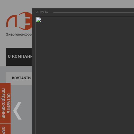
25
из
47
8 800 220-
Бесплатная справочн
О КОМПАНИИ
ЧАСТНЫМ КЛИЕНТАМ
ПРЕДПРИЯТИЯМ
У
КОНТАКТЫ
Главная
Пресс-центр
Фото
ФОТОГАЛЕР
ПРЕДЛОЖЕНИЕ
ОСТАВИТЬ
II летняя Спартакиада ЛЭСК
14.10.2015