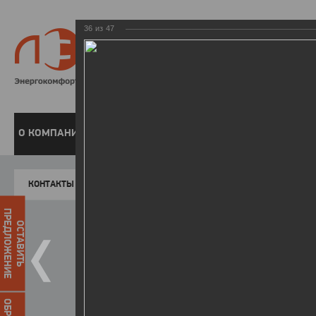
36
из
47
8 800 220-
Бесплатная справочн
О КОМПАНИИ
ЧАСТНЫМ КЛИЕНТАМ
ПРЕДПРИЯТИЯМ
У
КОНТАКТЫ
Главная
Пресс-центр
Фото
ФОТОГАЛЕР
ПРЕДЛОЖЕНИЕ
ОСТАВИТЬ
II летняя Спартакиада ЛЭСК
14.10.2015