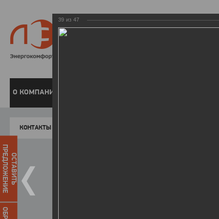
39
из
47
8 800 220-
Бесплатная справочн
О КОМПАНИИ
ЧАСТНЫМ КЛИЕНТАМ
ПРЕДПРИЯТИЯМ
У
КОНТАКТЫ
Главная
Пресс-центр
Фото
ФОТОГАЛЕР
ПРЕДЛОЖЕНИЕ
ОСТАВИТЬ
II летняя Спартакиада ЛЭСК
14.10.2015