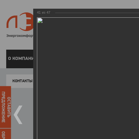
41
из
47
8 800 220-
Бесплатная справочн
О КОМПАНИИ
ЧАСТНЫМ КЛИЕНТАМ
ПРЕДПРИЯТИЯМ
У
КОНТАКТЫ
Главная
Пресс-центр
Фото
ФОТОГАЛЕР
ПРЕДЛОЖЕНИЕ
ОСТАВИТЬ
II летняя Спартакиада ЛЭСК
14.10.2015