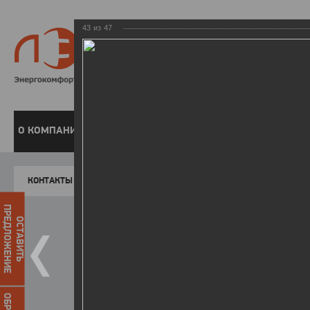
43
из
47
8 800 220-
Бесплатная справочн
О КОМПАНИИ
ЧАСТНЫМ КЛИЕНТАМ
ПРЕДПРИЯТИЯМ
У
КОНТАКТЫ
Главная
Пресс-центр
Фото
ФОТОГАЛЕР
ПРЕДЛОЖЕНИЕ
ОСТАВИТЬ
II летняя Спартакиада ЛЭСК
14.10.2015