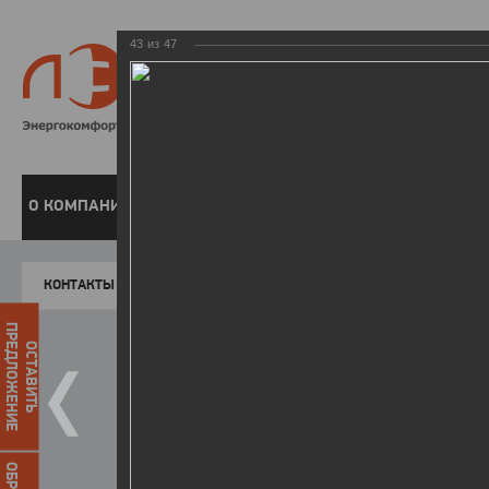
43
из
47
8 800 220-
Бесплатная справочн
О КОМПАНИИ
ЧАСТНЫМ КЛИЕНТАМ
ПРЕДПРИЯТИЯМ
У
КОНТАКТЫ
Главная
Пресс-центр
Фото
ФОТОГАЛЕР
ПРЕДЛОЖЕНИЕ
ОСТАВИТЬ
II летняя Спартакиада ЛЭСК
14.10.2015