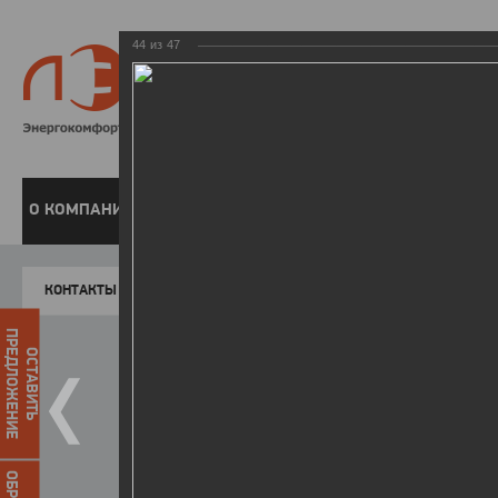
44
из
47
8 800 220-
Бесплатная справочн
О КОМПАНИИ
ЧАСТНЫМ КЛИЕНТАМ
ПРЕДПРИЯТИЯМ
У
КОНТАКТЫ
Главная
Пресс-центр
Фото
ФОТОГАЛЕР
ПРЕДЛОЖЕНИЕ
ОСТАВИТЬ
II летняя Спартакиада ЛЭСК
14.10.2015