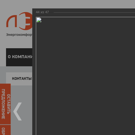
44
из
47
8 800 220-
Бесплатная справочн
О КОМПАНИИ
ЧАСТНЫМ КЛИЕНТАМ
ПРЕДПРИЯТИЯМ
У
КОНТАКТЫ
Главная
Пресс-центр
Фото
ФОТОГАЛЕР
ПРЕДЛОЖЕНИЕ
ОСТАВИТЬ
II летняя Спартакиада ЛЭСК
14.10.2015