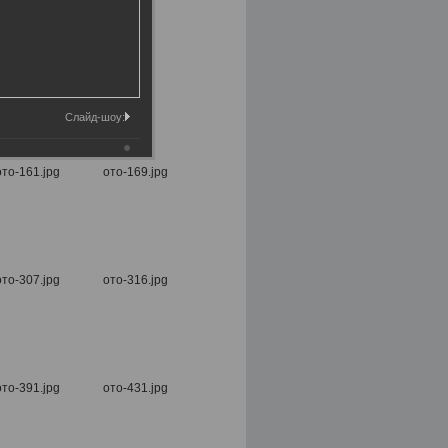
Слайд-шоу: