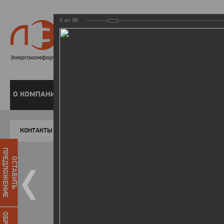
6
из
96
8 800 220-
Бесплатная справочн
О КОМПАНИИ
ЧАСТНЫМ КЛИЕНТАМ
ПРЕДПРИЯТИЯМ
У
КОНТАКТЫ
Главная
Пресс-центр
Фото
ФОТОГАЛЕР
ПРЕДЛОЖЕНИЕ
ОСТАВИТЬ
Форум «Актуальные вопросы р
12.01.2016