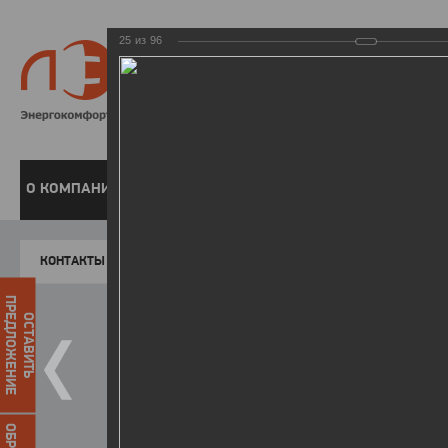
25
из
96
8 800 220-
Бесплатная справочн
О КОМПАНИИ
ЧАСТНЫМ КЛИЕНТАМ
ПРЕДПРИЯТИЯМ
У
КОНТАКТЫ
Главная
Пресс-центр
Фото
ФОТОГАЛЕР
ПРЕДЛОЖЕНИЕ
ОСТАВИТЬ
Форум «Актуальные вопросы р
12.01.2016