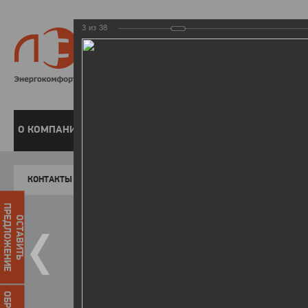
3
из
38
8 800 220-
Бесплатная справочн
О КОМПАНИИ
ЧАСТНЫМ КЛИЕНТАМ
ПРЕДПРИЯТИЯМ
У
КОНТАКТЫ
Главная
Пресс-центр
Фото
ФОТОГАЛЕР
ПРЕДЛОЖЕНИЕ
ОСТАВИТЬ
II зимняя Спартакиада ЛЭСК
22.03.2016