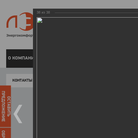
38
из
38
8 800 220-
Бесплатная справочн
О КОМПАНИИ
ЧАСТНЫМ КЛИЕНТАМ
ПРЕДПРИЯТИЯМ
У
КОНТАКТЫ
Главная
Пресс-центр
Фото
ФОТОГАЛЕР
ПРЕДЛОЖЕНИЕ
ОСТАВИТЬ
II зимняя Спартакиада ЛЭСК
22.03.2016