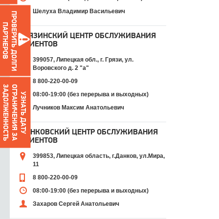
Шелуха Владимир Васильевич
ПРОВЕРИТЬ ДОЛГИ
ПАРТНЕРОВ
ГРЯЗИНСКИЙ ЦЕНТР ОБСЛУЖИВАНИЯ
КЛИЕНТОВ
399057, Липецкая обл., г. Грязи, ул.
Воровского д. 2 "а"
8 800-220-00-09
О
Г
Р
А
Н
И
Ч
Е
Н
И
Я
З
А
З
А
Д
О
Л
Ж
Е
Н
Н
О
С
Т
Ь
08:00-19:00 (без перерыва и выходных)
УЗНАТЬ ДАТУ
Лучников Максим Анатольевич
ДАНКОВСКИЙ ЦЕНТР ОБСЛУЖИВАНИЯ
КЛИЕНТОВ
399853, Липецкая область, г.Данков, ул.Мира,
11
8 800-220-00-09
08:00-19:00 (без перерыва и выходных)
Захаров Сергей Анатольевич