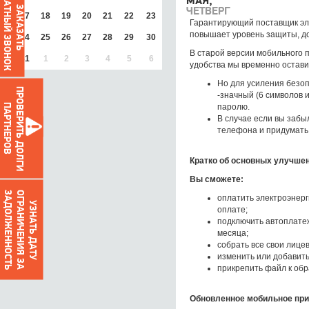
ОБРАТНЫЙ ЗВОНОК
МАЯ,
ЗАКАЗАТЬ
ЧЕТВЕРГ
17
18
19
20
21
22
23
Гарантирующий поставщик эл
повышает уровень защиты, до
24
25
26
27
28
29
30
В старой версии мобильного 
31
1
2
3
4
5
6
удобства мы временно оставил
Но для усиления безоп
ПРОВЕРИТЬ ДОЛГИ
-значный (6 символов 
паролю.
ПАРТНЕРОВ
В случае если вы забы
телефона и придумать 
Кратко об основных улучше
Вы сможете:
О
Г
Р
А
Н
И
Ч
Е
Н
И
Я
З
А
З
А
Д
О
Л
Ж
Е
Н
Н
О
С
Т
Ь
оплатить электроэнерг
УЗНАТЬ ДАТУ
оплате;
подключить автоплатеж
месяца;
собрать все свои лице
изменить или добавит
прикрепить файл к об
Обновленное мобильное при