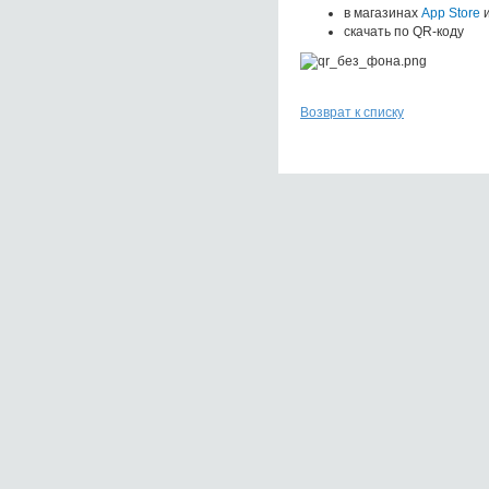
в
магазинах
App Store
скачать по QR-коду
Возврат к списку