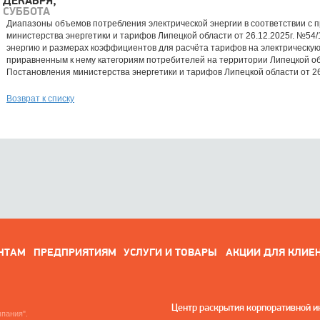
ДЕКАБРЯ,
СУББОТА
Диапазоны объемов потребления электрической энергии в соответствии с 
министерства энергетики и тарифов Липецкой области от 26.12.2025г. №54
энергию и размерах коэффициентов для расчёта тарифов на электрическу
приравненным к нему категориям потребителей на территории Липецкой обл
Постановления министерства энергетики и тарифов Липецкой области от 26
Возврат к списку
НТАМ
ПРЕДПРИЯТИЯМ
УСЛУГИ И ТОВАРЫ
АКЦИИ ДЛЯ КЛИЕ
Центр раскрытия корпоративной 
пания".