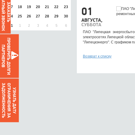
ОБРАТНЫЙ ЗВОНОК
ЗАКАЗАТЬ
17
18
19
20
21
22
23
01
24
25
26
27
28
29
30
АВГУСТА,
СУББОТА
31
1
2
3
4
5
6
ПАО "Липецкая энергосбыто
электросетях Липецкой облас
ПРОВЕРИТЬ ДОЛГИ
"Липецкэнерго". С графиком 
ПАРТНЕРОВ
Возврат к списку
О
Г
Р
А
Н
И
Ч
Е
Н
И
Я
З
А
З
А
Д
О
Л
Ж
Е
Н
Н
О
С
Т
Ь
УЗНАТЬ ДАТУ