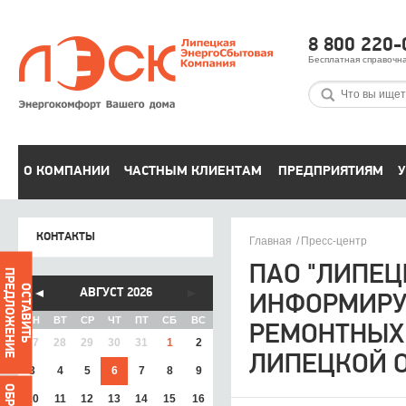
8 800 220-
Бесплатная справочн
О КОМПАНИИ
ЧАСТНЫМ КЛИЕНТАМ
ПРЕДПРИЯТИЯМ
У
КОНТАКТЫ
Главная
Пресс-центр
ПАО "ЛИПЕЦ
ПРЕДЛОЖЕНИЕ
ОСТАВИТЬ
АВГУСТ 2026
ИНФОРМИРУ
ПН
ВТ
СР
ЧТ
ПТ
СБ
ВС
РЕМОНТНЫХ 
27
28
29
30
31
1
2
ЛИПЕЦКОЙ О
3
4
5
6
7
8
9
10
11
12
13
14
15
16