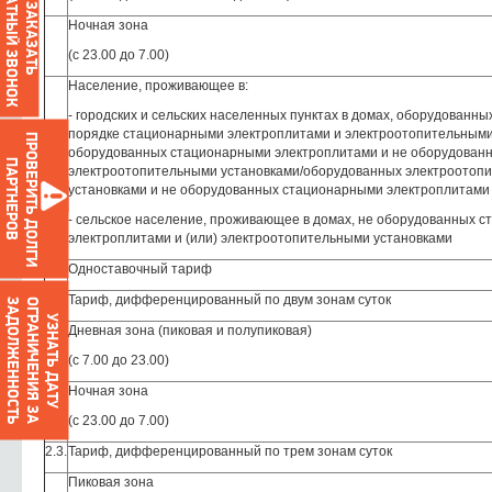
ОБРАТНЫЙ ЗВОНОК
ЗАКАЗАТЬ
Ночная зона
(с 23.00 до 7.00)
Население, проживающее в:
- городских и сельских населенных пунктах в домах, оборудованны
порядке стационарными электроплитами и электроотопительными
ПРОВЕРИТЬ ДОЛГИ
оборудованных стационарными электроплитами и не оборудован
2.
ПАРТНЕРОВ
электроотопительными установками/оборудованных электроотоп
установками и не оборудованных стационарными электроплитами
- сельское население, проживающее в домах, не оборудованных 
электроплитами и (или) электроотопительными установками
2.1.
Одноставочный тариф
2.2.
Тариф, дифференцированный по двум зонам суток
О
Г
Р
А
Н
И
Ч
Е
Н
И
Я
З
А
З
А
Д
О
Л
Ж
Е
Н
Н
О
С
Т
Ь
УЗНАТЬ ДАТУ
Дневная зона (пиковая и полупиковая)
(с 7.00 до 23.00)
Ночная зона
(с 23.00 до 7.00)
2.3.
Тариф, дифференцированный по трем зонам суток
Пиковая зона