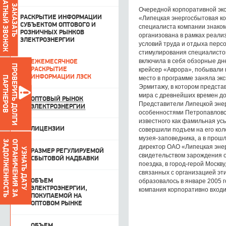
ОБРАТНЫЙ ЗВОНОК
ЗАКАЗАТЬ
Очередной корпоративной эк
РАСКРЫТИЕ ИНФОРМАЦИИ
«Липецкая энергосбытовая ко
СУБЪЕКТОМ ОПТОВОГО И
специалиста компании знаком
РОЗНИЧНЫХ РЫНКОВ
организована в рамках реали
ЭЛЕКТРОЭНЕРГИИ
условий труда и отдыха перс
стимулирования специалистов
включила в себя обзорные дне
ЕЖЕМЕСЯЧНОЕ
ПРОВЕРИТЬ ДОЛГИ
РАСКРЫТИЕ
крейсер «Аврора», побывали 
ИНФОРМАЦИИ ЛЭСК
место в программе заняла эк
ПАРТНЕРОВ
Эрмитажу, в котором предста
мира с древнейших времен до
ОПТОВЫЙ РЫНОК
Представители Липецкой эне
ЭЛЕКТРОЭНЕРГИИ
особенностями Петропавловск
известного как фамильная ус
ЛИЦЕНЗИИ
совершили подъем на его кол
музея-заповедника, а в прош
О
Г
Р
А
Н
И
Ч
Е
Н
И
Я
З
А
З
А
Д
О
Л
Ж
Е
Н
Н
О
С
Т
Ь
директор ОАО «Липецкая энер
УЗНАТЬ ДАТУ
РАЗМЕР РЕГУЛИРУЕМОЙ
свидетельством зарождения о
СБЫТОВОЙ НАДБАВКИ
поездка, в город-герой Москв
связанных с организацией эт
ОБЪЕМ
образовалось в январе 2005 
ЭЛЕКТРОЭНЕРГИИ,
компания корпоративно входи
ПОКУПАЕМОЙ НА
ОПТОВОМ РЫНКЕ
ОБЪЕМ