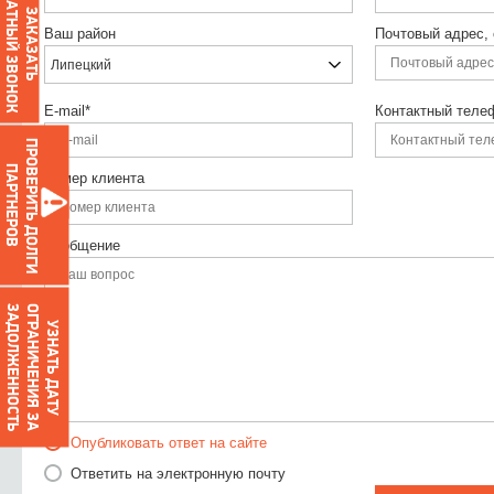
ОБРАТНЫЙ ЗВОНОК
ЗАКАЗАТЬ
Ваш район
Почтовый адрес,
Липецкий
E-mail*
Контактный теле
ПРОВЕРИТЬ ДОЛГИ
ПАРТНЕРОВ
Номер клиента
Сообщение
О
Г
Р
А
Н
И
Ч
Е
Н
И
Я
З
А
З
А
Д
О
Л
Ж
Е
Н
Н
О
С
Т
Ь
УЗНАТЬ ДАТУ
Опубликовать ответ на сайте
Ответить на электронную почту