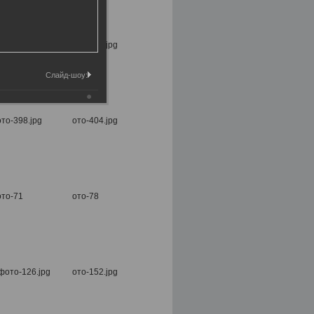
Слайд-шоу: