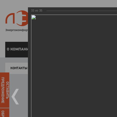
33
из
35
8 800 220-
Бесплатная справочн
О КОМПАНИИ
ЧАСТНЫМ КЛИЕНТАМ
ПРЕДПРИЯТИЯМ
У
КОНТАКТЫ
Главная
Пресс-центр
Фото
ФОТОГАЛЕР
ПРЕДЛОЖЕНИЕ
ОСТАВИТЬ
I зимняя Спартакиада ЛЭСК
10.03.2015