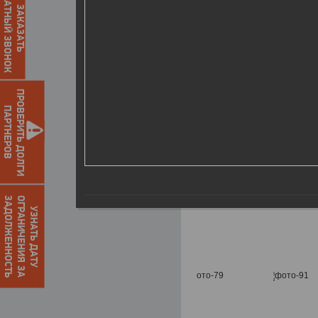
ОБРАТНЫЙ ЗВОНОК
ЗАКАЗАТЬ
ПРОВЕРИТЬ ДОЛГИ
ПАРТНЕРОВ
О
Г
Р
А
Н
И
Ч
Е
Н
И
Я
З
А
З
А
Д
О
Л
Ж
Е
Н
Н
О
С
Т
Ь
УЗНАТЬ ДАТУ