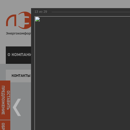
13
из
29
8 800 220-
Бесплатная справочн
О КОМПАНИИ
ЧАСТНЫМ КЛИЕНТАМ
ПРЕДПРИЯТИЯМ
У
КОНТАКТЫ
Главная
Пресс-центр
Фото
ФОТОГАЛЕР
ПРЕДЛОЖЕНИЕ
ОСТАВИТЬ
Победители I этапа акции "Уд
07.04.2015