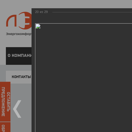
20
из
29
8 800 220-
Бесплатная справочн
О КОМПАНИИ
ЧАСТНЫМ КЛИЕНТАМ
ПРЕДПРИЯТИЯМ
У
КОНТАКТЫ
Главная
Пресс-центр
Фото
ФОТОГАЛЕР
ПРЕДЛОЖЕНИЕ
ОСТАВИТЬ
Победители I этапа акции "Уд
07.04.2015