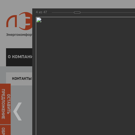
4
из
47
8 800 220-
Бесплатная справочн
О КОМПАНИИ
ЧАСТНЫМ КЛИЕНТАМ
ПРЕДПРИЯТИЯМ
У
КОНТАКТЫ
Главная
Пресс-центр
Фото
ФОТОГАЛЕР
ПРЕДЛОЖЕНИЕ
ОСТАВИТЬ
II летняя Спартакиада ЛЭСК
14.10.2015