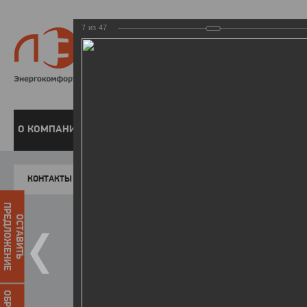
7
из
47
8 800 220-
Бесплатная справочн
О КОМПАНИИ
ЧАСТНЫМ КЛИЕНТАМ
ПРЕДПРИЯТИЯМ
У
КОНТАКТЫ
Главная
Пресс-центр
Фото
ФОТОГАЛЕР
ПРЕДЛОЖЕНИЕ
ОСТАВИТЬ
II летняя Спартакиада ЛЭСК
14.10.2015