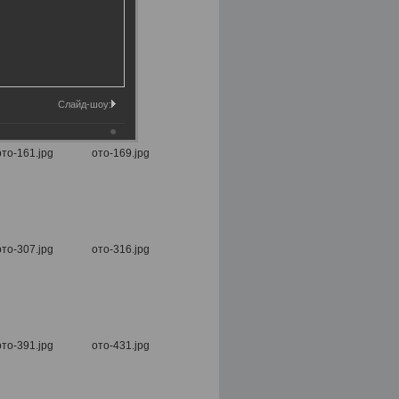
Слайд-шоу: